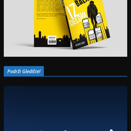
Podrži Gledište!