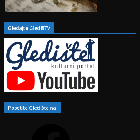
Gledajte GledišTV
Posetite Gledište na:
F
a
c