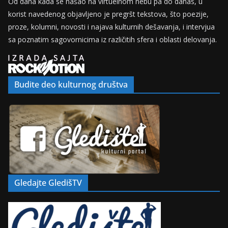
Od dana kada se našao na virtuelnom nebu pa do danas, u
korist navedenog objavljeno je pregršt tekstova, što poezije,
proze, kolumni, novosti i najava kulturnih dešavanja, i intervjua
sa poznatim sagovornicima iz različitih sfera i oblasti delovanja.
Budite deo kulturnog društva
Gledajte GledišTV