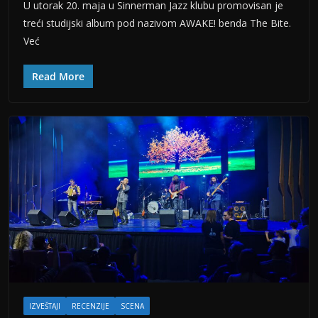
U utorak 20. maja u Sinnerman Jazz klubu promovisan je
treći studijski album pod nazivom AWAKE! benda The Bite.
Već
Read More
IZVEŠTAJI
RECENZIJE
SCENA