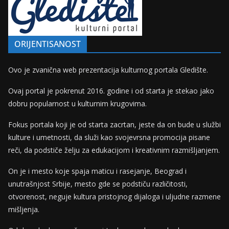
ORIJENTISANOST
Ovo je zvanična web prezentacija kulturnog portala Gledište.
Ovaj portal je pokrenut 2016. godine i od starta je stekao jako
dobru popularnost u kulturnim krugovima.
Fokus portala koji je od starta zacrtan, jeste da on bude u službi
kulture i umetnosti, da služi kao svojevrsna promocija pisane
reči, da podstiče želju za edukacijom i kreativnim razmišljanjem.
On je i mesto koje spaja maticu i rasejanje, Beograd i
unutrašnjost Srbije, mesto gde se podstiču različitosti,
otvorenost, neguje kultura pristojnog dijaloga i uljudne razmene
mišljenja.