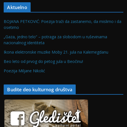
Aktuelno
BOJANA PETKOVIĆ: Poezija traži da zastanemo, da mislimo i da
osetimo
„Gaza, jedno telo“ – potraga za slobodom u ruševinama
nacionalnog identiteta
Ikona elektronske muzike Moby 21. jula na Kalemegdanu
Beo leto od prvog do petog jula u Beočinu!
Poezija Miljane Nikolić
Budite deo kulturnog društva