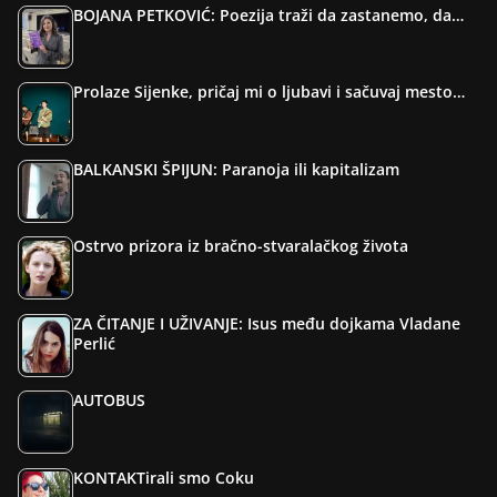
BOJANA PETKOVIĆ: Poezija traži da zastanemo, da…
Prolaze Sijenke, pričaj mi o ljubavi i sačuvaj mesto…
BALKANSKI ŠPIJUN: Paranoja ili kapitalizam
Ostrvo prizora iz bračno-stvaralačkog života
ZA ČITANJE I UŽIVANJE: Isus među dojkama Vladane
Perlić
AUTOBUS
KONTAKTirali smo Coku