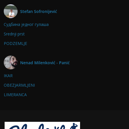
Stefan Sofronijević
Судбина једног гулаша
Srednji prst
PODZEMLJE
Nenad Milenković - Panić
IKAR
OBEZJARMLJENI
LIMERANCA