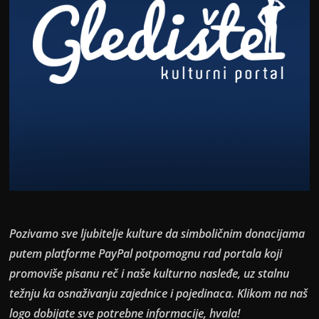
Pozivamo sve ljubitelje kulture da simboličnim donacijama
putem platforme PayPal potpomognu rad portala koji
promoviše pisanu reč i naše kulturno nasleđe, uz stalnu
težnju ka osnaživanju zajednice i pojedinaca. Klikom na naš
logo dobijate sve potrebne informacije, hvala!