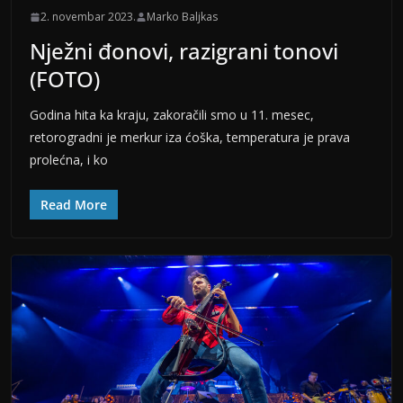
2. novembar 2023.
Marko Baljkas
Nježni đonovi, razigrani tonovi
(FOTO)
Godina hita ka kraju, zakoračili smo u 11. mesec,
retorogradni je merkur iza ćoška, temperatura je prava
prolećna, i ko
Read More