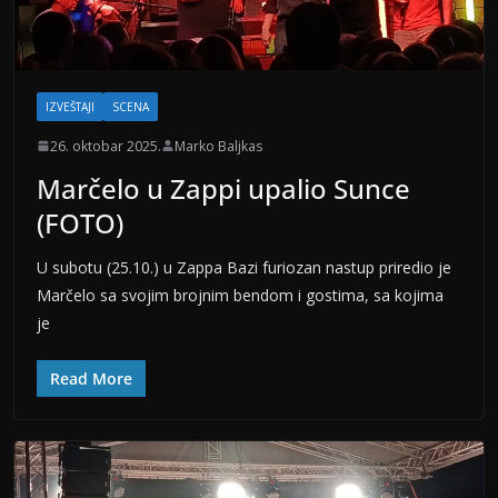
IZVEŠTAJI
SCENA
26. oktobar 2025.
Marko Baljkas
Marčelo u Zappi upalio Sunce
(FOTO)
U subotu (25.10.) u Zappa Bazi furiozan nastup priredio je
Marčelo sa svojim brojnim bendom i gostima, sa kojima
je
Read More