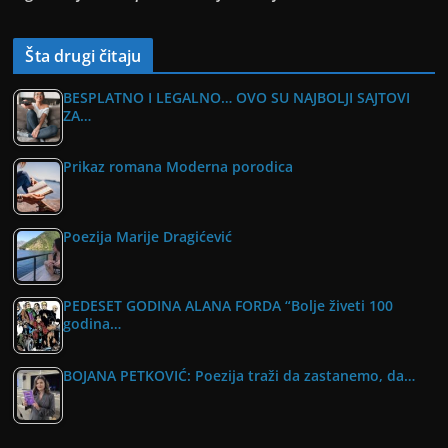
Šta drugi čitaju
BESPLATNO I LEGALNO… OVO SU NAJBOLJI SAJTOVI
ZA…
Prikaz romana Moderna porodica
Poezija Marije Dragićević
PEDESET GODINA ALANA FORDA “Bolje živeti 100
godina…
BOJANA PETKOVIĆ: Poezija traži da zastanemo, da…