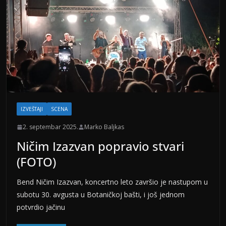
IZVEŠTAJI
SCENA
2. septembar 2025.
Marko Baljkas
Ničim Izazvan popravio stvari
(FOTO)
Bend Ničim Izazvan, koncertno leto završio je nastupom u
subotu 30. avgusta u Botaničkoj bašti, i još jednom
potvrdio jačinu