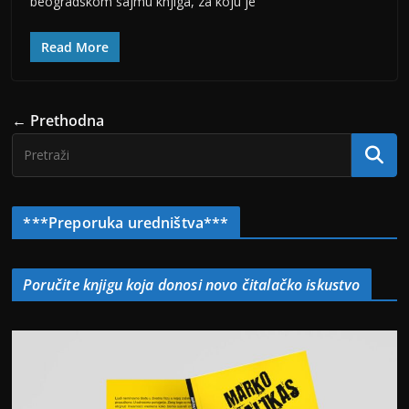
beogradskom sajmu knjiga, za koju je
Read More
← Prethodna
***Preporuka uredništva***
Poručite knjigu koja donosi novo čitalačko iskustvo