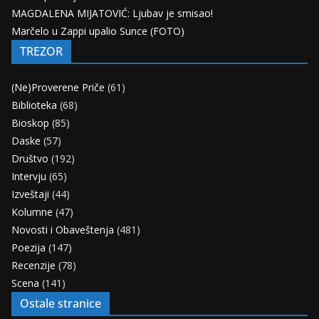
MAGDALENA MIJATOVIĆ: Ljubav je smisao!
Marčelo u Zappi upalio Sunce (FOTO)
TREZOR
(Ne)Proverene Priče
(61)
Biblioteka
(68)
Bioskop
(85)
Daske
(57)
Društvo
(192)
Intervju
(65)
Izveštaji
(44)
Kolumne
(47)
Novosti i Obaveštenja
(481)
Poezija
(147)
Recenzije
(78)
Scena
(141)
Ostale stranice