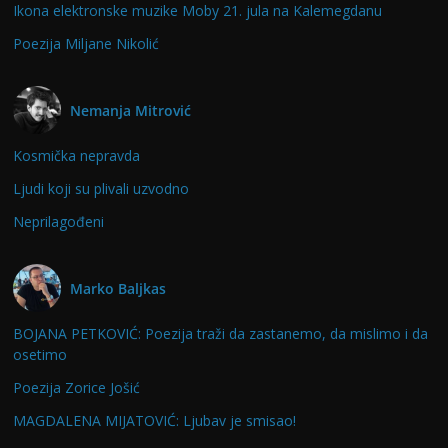
Ikona elektronske muzike Moby 21. jula na Kalemegdanu
Poezija Miljane Nikolić
Nemanja Mitrović
Kosmička nepravda
Ljudi koji su plivali uzvodno
Neprilagođeni
Marko Baljkas
BOJANA PETKOVIĆ: Poezija traži da zastanemo, da mislimo i da
osetimo
Poezija Zorice Jošić
MAGDALENA MIJATOVIĆ: Ljubav je smisao!