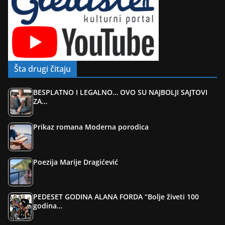
Šta drugi čitaju
BESPLATNO I LEGALNO… OVO SU NAJBOLJI SAJTOVI
ZA…
Prikaz romana Moderna porodica
Poezija Marije Dragićević
PEDESET GODINA ALANA FORDA “Bolje živeti 100
godina…