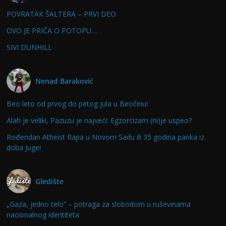
POVRATAK ŠALTERA – PRVI DEO
OVO JE PRIČA O POTOPU…
SIVI DUNHILL
Nenad Baraković
Beo leto od prvog do petog jula u Beočinu!
Alah je veliki, Pazuzu je najveći: Egzorcizam (ni)je uspeo?
Rođendan Atheist Rapa u Novom Sadu ili 35 godina panka iz
doba Juge!
Gledište
„Gaza, jedno telo“ – potraga za slobodom u ruševinama
nacionalnog identiteta