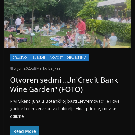
DRUŠTVO
IZVEŠTAJI
NOVOSTI I OBAVEŠTENJA
8. jun 2025.
Marko Baljkas
Otvoren sedmi „UniCredit Bank
Wine Garden“ (FOTO)
Prvi vikend juna u Botaničkoj bašti „Jevremovac“ je i ove
godine bio rezervisan za ljubitelje vina, prirode, muzike i
odlične
Read More