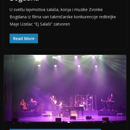
U svetlu lajvmotiva salaša, konja i muzike Zvonke
Bogdana iz filma van takmičarske konkurencije rediteljke
Maje Uzelac “Ej Salaši” zatvoren
Read More