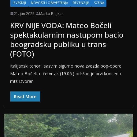
IZVEŠTAJI
NOVOSTI I OBAVEŠTENJA
RECENZIJE
SCENA
21. jun 2025.
Marko Baljkas
KRV NIJE VODA: Mateo Bočeli
spektakularnim nastupom bacio
beogradsku publiku u trans
(FOTO)
Italijanski tenor i sasvim sigurno nova zvezda pop-opere,
Mateo Bočeli, u četvrtak (19.06.) održao je prvi koncert u
mts Dvorani
Read More