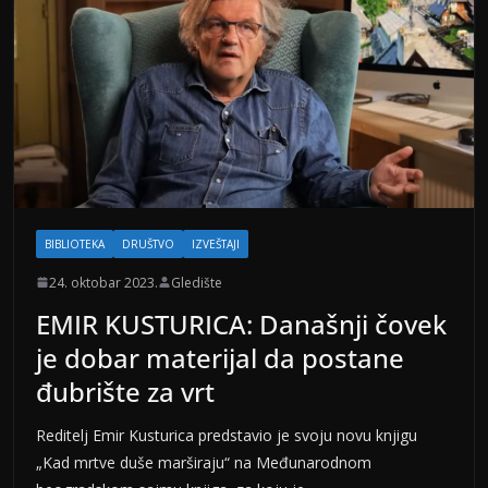
BIBLIOTEKA
DRUŠTVO
IZVEŠTAJI
24. oktobar 2023.
Gledište
EMIR KUSTURICA: Današnji čovek
je dobar materijal da postane
đubrište za vrt
Reditelj Emir Kusturica predstavio je svoju novu knjigu
„Kad mrtve duše marširaju“ na Međunarodnom