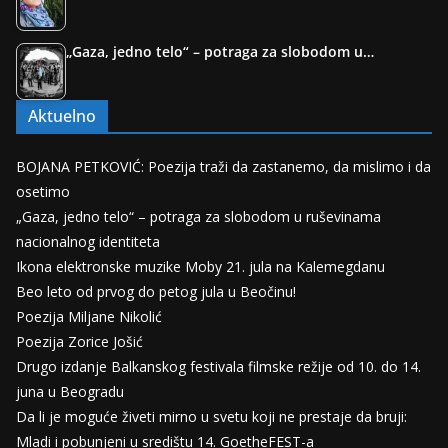
„Gaza, jedno telo“ – potraga za slobodom u…
Aktuelno
BOJANA PETKOVIĆ: Poezija traži da zastanemo, da mislimo i da
osetimo
„Gaza, jedno telo“ – potraga za slobodom u ruševinama
nacionalnog identiteta
Ikona elektronske muzike Moby 21. jula na Kalemegdanu
Beo leto od prvog do petog jula u Beočinu!
Poezija Miljane Nikolić
Poezija Zorice Jošić
Drugo izdanje Balkanskog festivala filmske režije od 10. do 14.
juna u Beogradu
Da li je moguće živeti mirno u svetu koji ne prestaje da bruji:
Mladi i pobunjeni u središtu 14. GoetheFEST-a