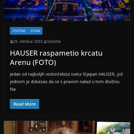
IZVEŠTAJI
SCENA
25. oktobar 2023.
Gledište
HAUSER raspametio krcatu
Arenu (FOTO)
Jedan od najboljih violončelista sveta Stjepan HAUSER, još
jednom je dokazao da se s pravom nalazi u tom društvu.
Na
Read More